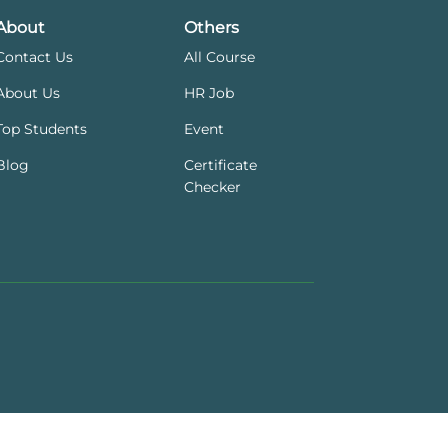
About
Others
Contact Us
All Course
About Us
HR Job
Top Students
Event
Blog
Certificate
Checker