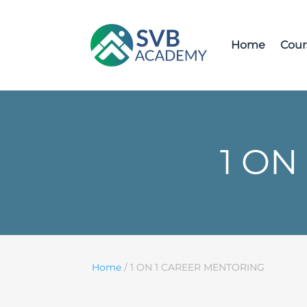
Home
Cour
1 ON
Home
/ 1 ON 1 CAREER MENTORING