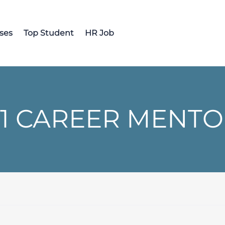
ses
Top Student
HR Job
 1 CAREER MENT