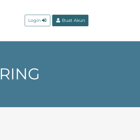
Login
Buat Akun
ORING