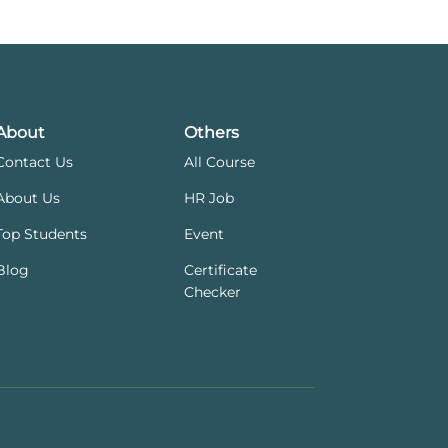
About
Others
Contact Us
All Course
About Us
HR Job
Top Students
Event
Blog
Certificate
Checker