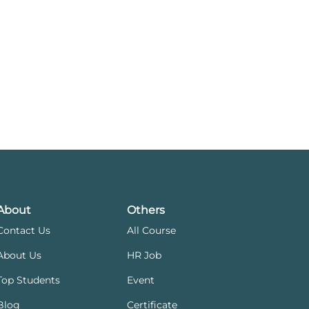
About
Others
Contact Us
All Course
About Us
HR Job
Top Students
Event
Blog
Certificate