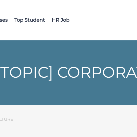
ses
Top Student
HR Job
 TOPIC] CORPORA
LTURE