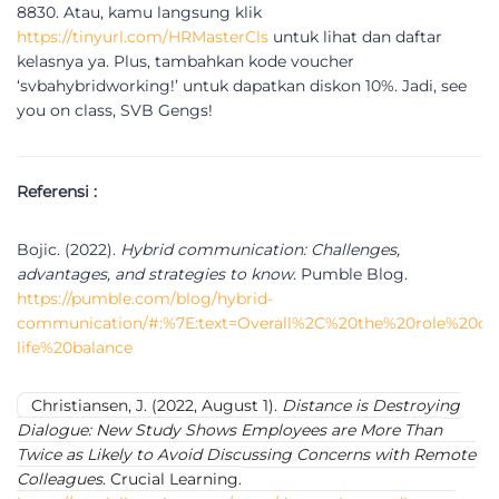
8830. Atau, kamu langsung klik
https://tinyurl.com/HRMasterCls
untuk lihat dan daftar
kelasnya ya. Plus, tambahkan kode voucher
‘svbahybridworking!’ untuk dapatkan diskon 10%. Jadi, see
you on class, SVB Gengs!
Referensi :
Bojic. (2022).
Hybrid communication: Challenges,
advantages, and strategies to know
. Pumble Blog.
https://pumble.com/blog/hybrid-
communication/#:%7E:text=Overall%2C%20the%20role%20o
life%20balance
Christiansen, J. (2022, August 1).
Distance is Destroying
Dialogue: New Study Shows Employees are More Than
Twice as Likely to Avoid Discussing Concerns with Remote
Colleagues
. Crucial Learning.