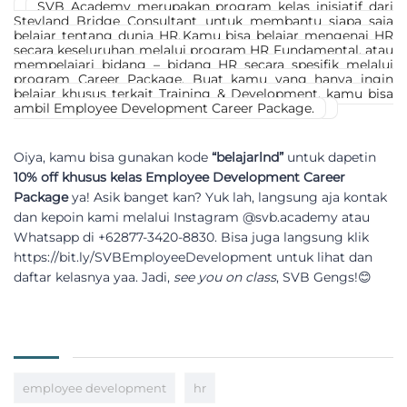
SVB Academy merupakan program kelas inisiatif dari
Stevland Bridge Consultant untuk membantu siapa saja
belajar tentang dunia HR. Kamu bisa belajar mengenai HR
secara keseluruhan melalui program HR Fundamental, atau
mempelajari bidang – bidang HR secara spesifik melalui
program Career Package. Buat kamu yang hanya ingin
belajar khusus terkait Training & Development, kamu bisa
ambil Employee Development Career Package.
Oiya, kamu bisa gunakan kode
“belajarlnd”
untuk dapetin
10% off khusus kelas Employee Development Career
Package
ya! Asik banget kan? Yuk lah, langsung aja kontak
dan kepoin kami melalui Instagram @svb.academy atau
Whatsapp di +62877-3420-8830. Bisa juga langsung klik
https://bit.ly/SVBEmployeeDevelopment untuk lihat dan
daftar kelasnya yaa. Jadi,
see you on class
, SVB Gengs!😊
employee development
hr