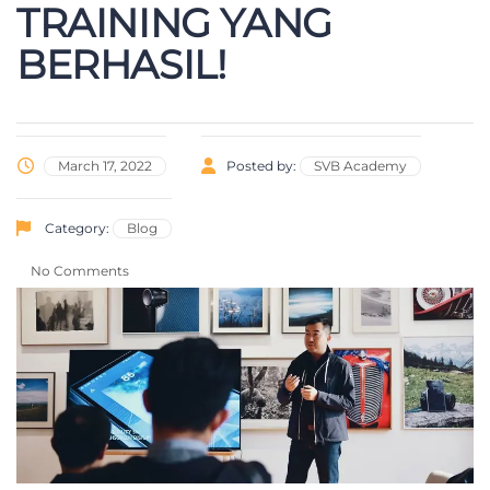
TRAINING YANG
BERHASIL!
March 17, 2022
Posted by:
SVB Academy
Category:
Blog
No Comments