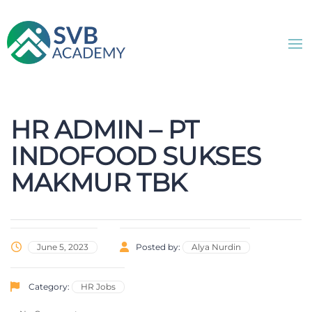
HR ADMIN – PT
INDOFOOD SUKSES
MAKMUR TBK
June 5, 2023
Posted by:
Alya Nurdin
Category:
HR Jobs