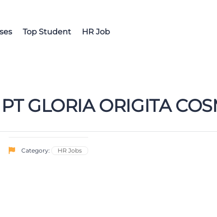
ses
Top Student
HR Job
 PT GLORIA ORIGITA COS
Category:
HR Jobs