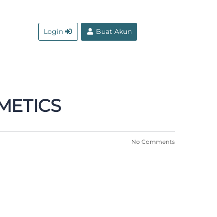
Login
Buat Akun
METICS
No Comments