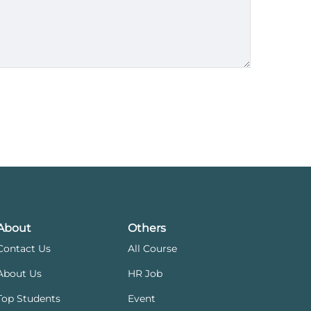
About
Others
Contact Us
All Course
About Us
HR Job
Top Students
Event