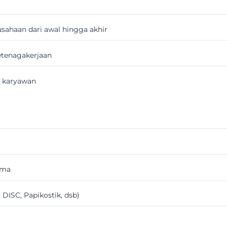
sahaan dari awal hingga akhir
etenagakerjaan
s karyawan
ama
DISC, Papikostik, dsb)