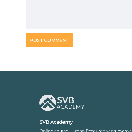
SVB Academy
Online course Human Resource yang menye