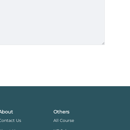
About
Others
Contact Us
All Course