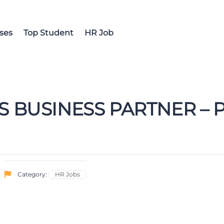
ses
Top Student
HR Job
BUSINESS PARTNER – P
Category:
HR Jobs