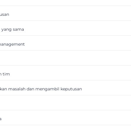
rusan
g yang sama
 management
n tim
kan masalah dan mengambil keputusan
a