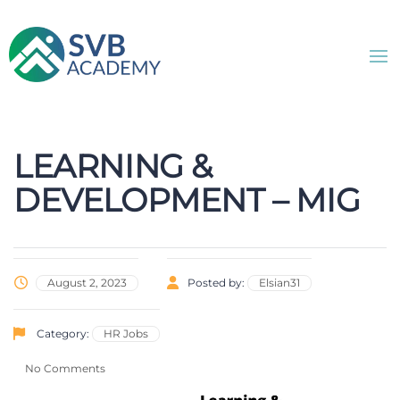
LEARNING &
DEVELOPMENT – MIG
August 2, 2023
Posted by:
Elsian31
Category:
HR Jobs
No Comments