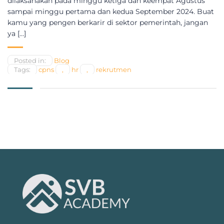
dilaksanakan pada minggu ketiga dan keempat Agustus
sampai minggu pertama dan kedua September 2024. Buat
kamu yang pengen berkarir di sektor pemerintah, jangan
ya […]
Posted in:
Blog
Tags:
cpns
,
hr
,
rekrutmen