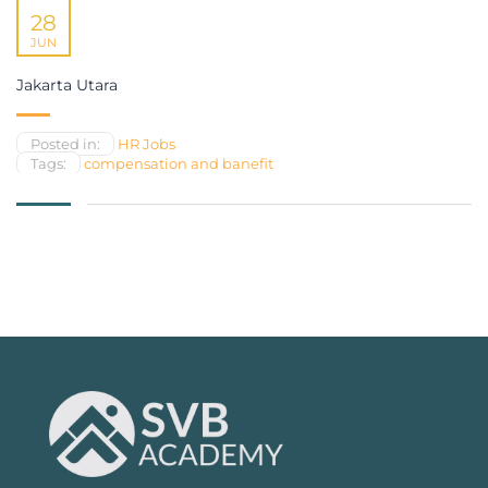
28
JUN
Jakarta Utara
Posted in:
HR Jobs
Tags:
compensation and banefit