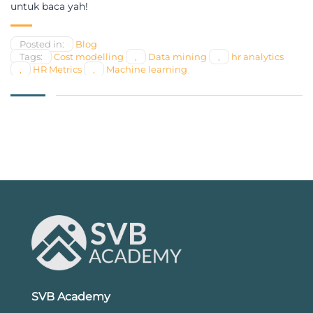
untuk baca yah!
Posted in:
Blog
Tags:
Cost modelling
,
Data mining
,
hr analytics
,
HR Metrics
,
Machine learning
SVB Academy