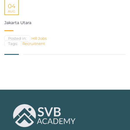
04
AUG
Jakarta Utara
Posted in:
HR Jobs
Tags:
Recruitnent